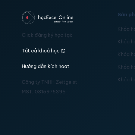
Sản p
Khóa h
Click đăng ký học tại:
Khóa h
Tất cả khoá học
📖
Khóa h
Hướng dẫn kích hoạt
Khóa h
Khóa h
Công ty TNHH Zeitgeist
MST:
0315976395