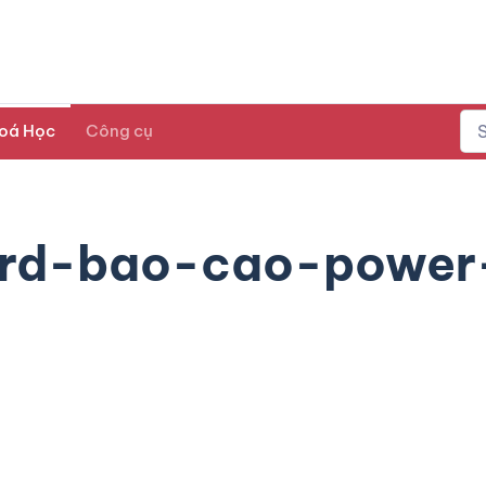
oá Học
Công cụ
ard-bao-cao-power