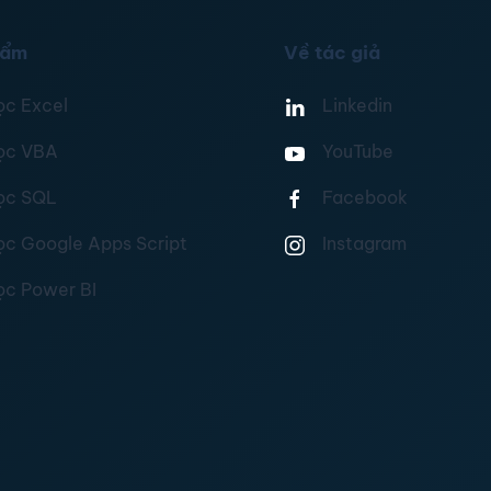
hẩm
Về tác giả
ọc Excel
Linkedin
ọc VBA
YouTube
ọc SQL
Facebook
ọc Google Apps Script
Instagram
ọc Power BI