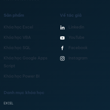
Sản phẩm
Về tác giả
Khóa học Excel
Linkedin
Khóa học VBA
YouTube
Khóa học SQL
Facebook
Khóa học Google Apps
Instagram
Script
Khóa học Power BI
Danh mục khóa học
EXCEL