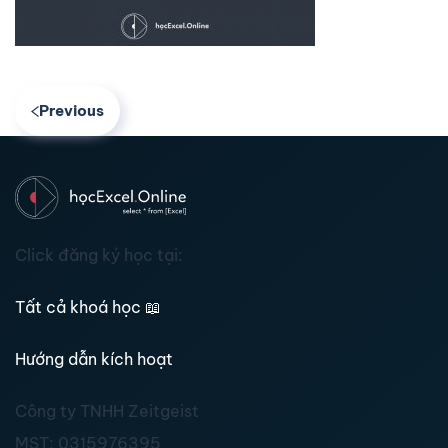
Previous
Click đăng ký học tại:
Tất cả khoá học
📖
Hướng dẫn kích hoạt
Công ty TNHH Zeitgeist
MST:
0315976395