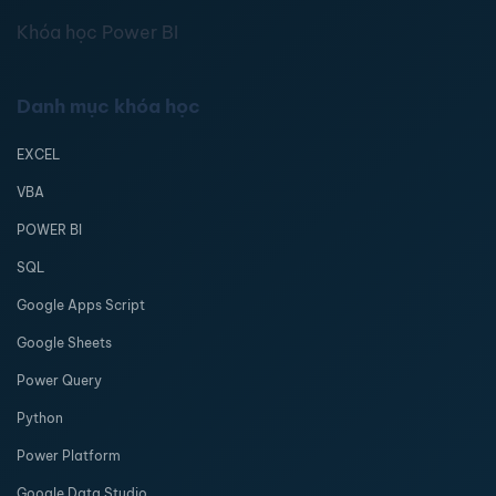
Khóa học Power BI
Danh mục khóa học
EXCEL
VBA
POWER BI
SQL
Google Apps Script
Google Sheets
Power Query
Python
Power Platform
Google Data Studio