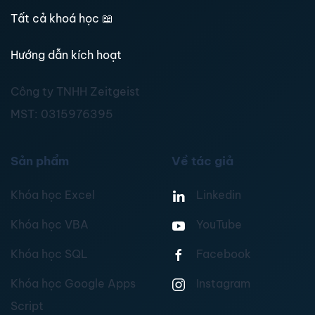
Tất cả khoá học
📖
Hướng dẫn kích hoạt
Công ty TNHH Zeitgeist
MST:
0315976395
Sản phẩm
Về tác giả
Khóa học Excel
Linkedin
Khóa học VBA
YouTube
Khóa học SQL
Facebook
Khóa học Google Apps
Instagram
Script