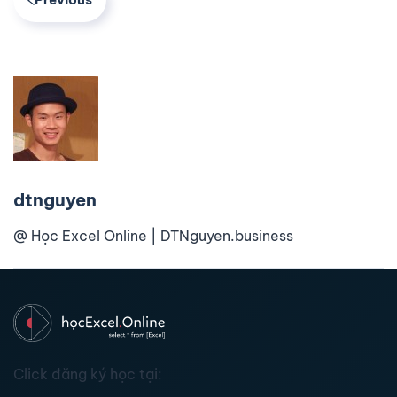
dtnguyen
@ Học Excel Online | DTNguyen.business
Click đăng ký học tại: