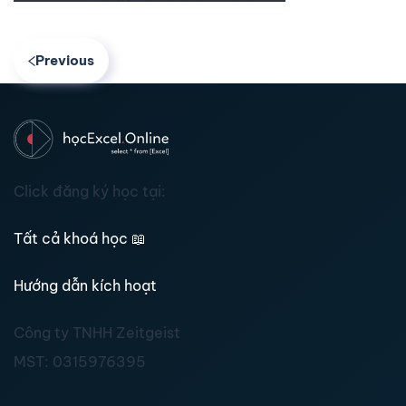
Previous
Click đăng ký học tại:
Tất cả khoá học
📖
Hướng dẫn kích hoạt
Công ty TNHH Zeitgeist
MST:
0315976395