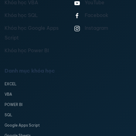
Khóa học VBA
YouTube
Khóa học SQL
Facebook
Khóa học Google Apps
Instagram
Script
Khóa học Power BI
Danh mục khóa học
EXCEL
VBA
POWER BI
SQL
Google Apps Script
Google Sheets