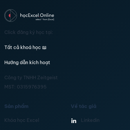
Click đăng ký học tại:
Tất cả khoá học
📖
Hướng dẫn kích hoạt
Công ty TNHH Zeitgeist
MST:
0315976395
Sản phẩm
Về tác giả
Khóa học Excel
Linkedin