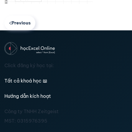
Previous
Click đăng ký học tại:
Tất cả khoá học
📖
Hướng dẫn kích hoạt
Công ty TNHH Zeitgeist
MST:
0315976395