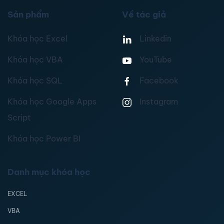
Sản phẩm
Về tác giả
Khóa học Excel
Linkedin
Khóa học VBA
YouTube
Khóa học SQL
Facebook
Khóa học Google Apps
Instagram
Script
Khóa học Power BI
Danh mục khóa học
EXCEL
VBA