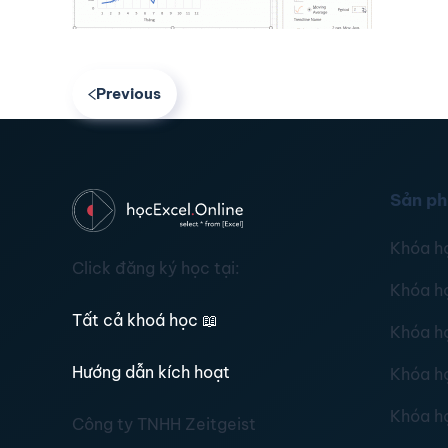
Previous
Sản p
Khóa h
Click đăng ký học tại:
Khóa h
Tất cả khoá học
📖
Khóa h
Hướng dẫn kích hoạt
Khóa h
Khóa h
Công ty TNHH Zeitgeist