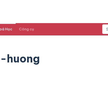
oá Học
Công cụ
u-huong