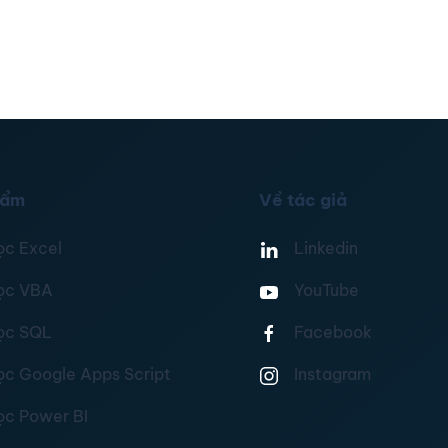
hẩm
Về tác giả
ọc Excel
Linkedin
ọc VBA
YouTube
ọc SQL
Facebook
ọc Google Apps Script
Instagram
ọc Power BI