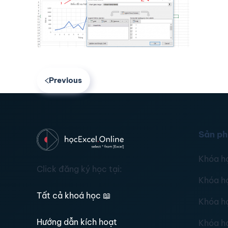
Previous
Sản p
Khóa h
Click đăng ký học tại:
Khóa h
Tất cả khoá học
📖
Khóa h
Hướng dẫn kích hoạt
Khóa h