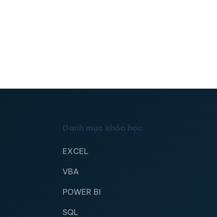
Danh mục khóa học
EXCEL
VBA
POWER BI
SQL