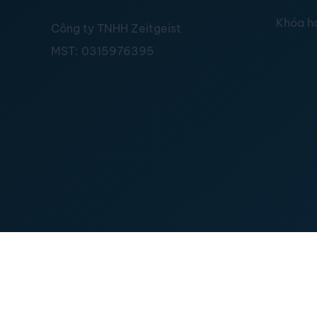
Khóa h
Công ty TNHH Zeitgeist
MST:
0315976395