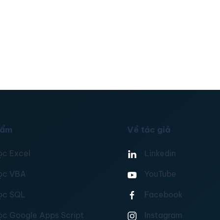
hẩm
Về tác giả
ọc Excel
Linkedin
ọc VBA
YouTube
ọc SQL
Facebook
ọc Google Apps Script
Instagram