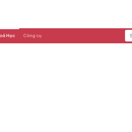
oá Học
Công cụ