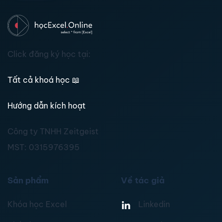
Click đăng ký học tại:
Tất cả khoá học
📖
Hướng dẫn kích hoạt
Công ty TNHH Zeitgeist
MST:
0315976395
Sản phẩm
Về tác giả
Khóa học Excel
Linkedin