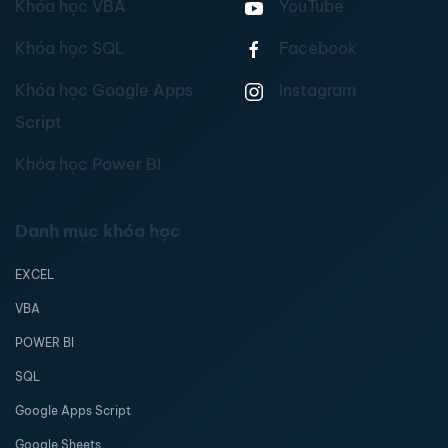
Khóa học VBA
YouTube
Khóa học SQL
Facebook
Khóa học Google Apps
Instagram
Script
Khóa học Power BI
Danh mục khóa học
EXCEL
VBA
POWER BI
SQL
Google Apps Script
Google Sheets