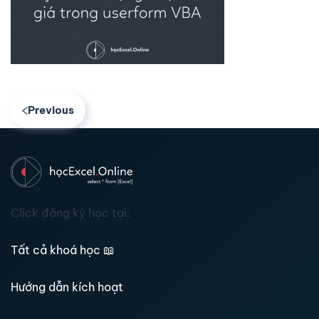
Previous
Click đăng ký học tại:
Tất cả khoá học
📖
Hướng dẫn kích hoạt