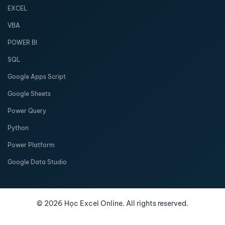
EXCEL
VBA
POWER BI
SQL
Google Apps Script
Google Sheets
Power Query
Python
Power Platform
Google Data Studio
©
2026
Học Excel Online. All rights reserved.