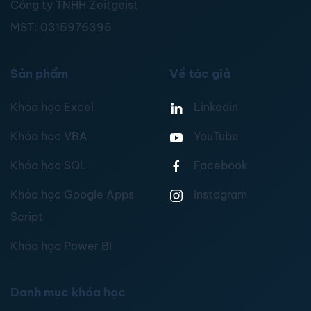
Công ty TNHH Zeitgeist
MST:
0315976395
Sản phẩm
Về tác giả
Khóa học Excel
Linkedin
Khóa học VBA
YouTube
Khóa học SQL
Facebook
Khóa học Google Apps
Instagram
Script
Khóa học Power BI
Danh mục khóa học