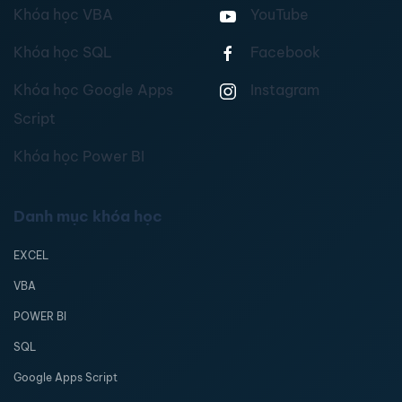
Khóa học VBA
YouTube
Khóa học SQL
Facebook
Khóa học Google Apps
Instagram
Script
Khóa học Power BI
Danh mục khóa học
EXCEL
VBA
POWER BI
SQL
Google Apps Script