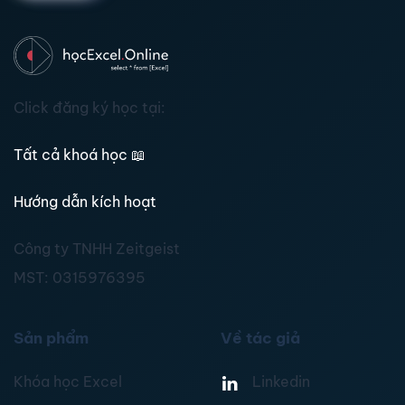
Click đăng ký học tại:
Tất cả khoá học
📖
Hướng dẫn kích hoạt
Công ty TNHH Zeitgeist
MST:
0315976395
Sản phẩm
Về tác giả
Khóa học Excel
Linkedin