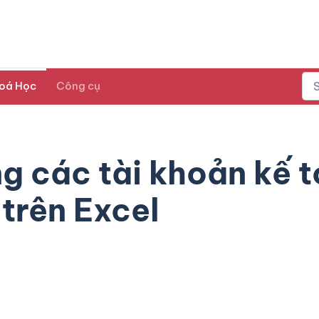
oá Học
Công cụ
g các tài khoản kế 
trên Excel