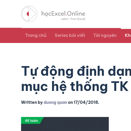
Trang chủ
Series bài viết
Tài nguyên
Kh
Tự động định dạn
mục hệ thống TK 
Written by
duong quan
on
17/04/2018
.