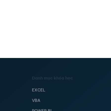
Danh mục khóa học
EXCEL
VBA
POWER BI