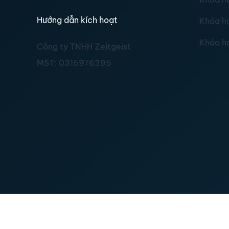
Hướng dẫn kích hoạt
Khóa h
Khóa h
Công ty TNHH Zeitgeist
MST:
0315976395