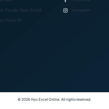
ọc Google Apps Script
Instagram
ọc Power BI
©
2026
Học Excel Online. All rights reserved.