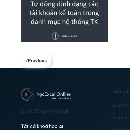
Previous
Sản p
Khóa h
Click đăng ký học tại:
Khóa h
Tất cả khoá học
📖
Khóa h