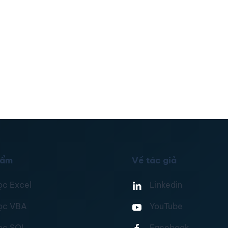
hẩm
Về tác giả
ọc Excel
Linkedin
ọc VBA
YouTube
ọc SQL
Facebook