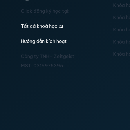
Khóa h
Click đăng ký học tại:
Khóa h
Tất cả khoá học
📖
Khóa h
Hướng dẫn kích hoạt
Khóa h
Khóa h
Công ty TNHH Zeitgeist
MST:
0315976395