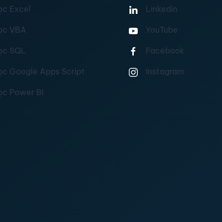
ọc Excel
Linkedin
ọc VBA
YouTube
ọc SQL
Facebook
ọc Google Apps Script
Instagram
ọc Power BI