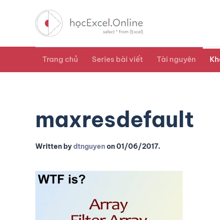
Trang chủ
Series bài viết
Tài nguyên
Kh
maxresdefault
Written by
dtnguyen
on
01/06/2017
.