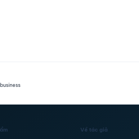
business
hẩm
Về tác giả