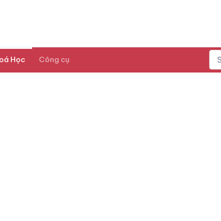
oá Học
Công cụ