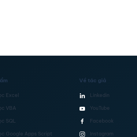
hẩm
Về tác giả
ọc Excel
Linkedin
ọc VBA
YouTube
ọc SQL
Facebook
ọc Google Apps Script
Instagram