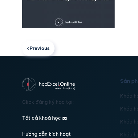
Previous
Sản p
Khóa h
Click đăng ký học tại:
Khóa h
Tất cả khoá học
📖
Khóa h
Hướng dẫn kích hoạt
Khóa h