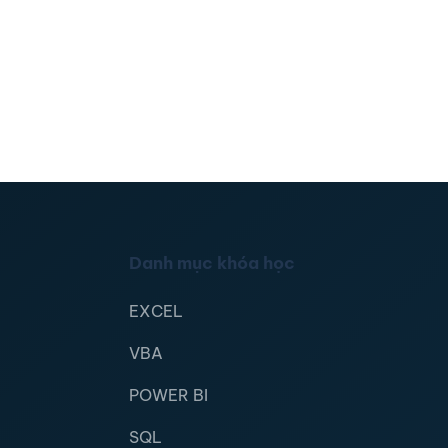
Danh mục khóa học
EXCEL
VBA
POWER BI
SQL