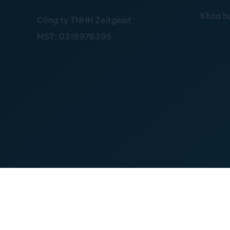
Khóa h
Công ty TNHH Zeitgeist
MST:
0315976395