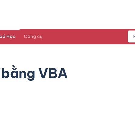
oá Học
Công cụ
n bằng VBA