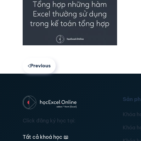
Previous
Sản p
Khóa h
Click đăng ký học tại:
Khóa h
Tất cả khoá học
📖
Khóa h