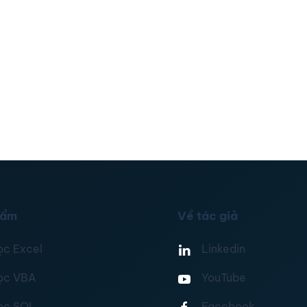
hẩm
Về tác giả
ọc Excel
Linkedin
ọc VBA
YouTube
ọc SQL
Facebook