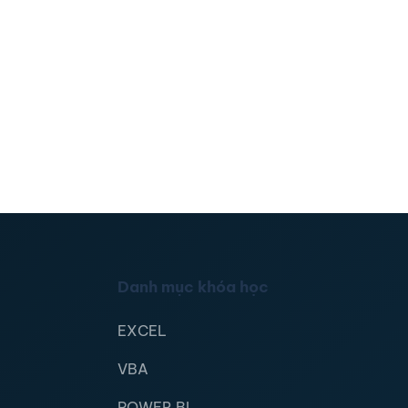
Danh mục khóa học
EXCEL
VBA
POWER BI