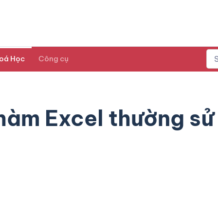
oá Học
Công cụ
hàm Excel thường sử 