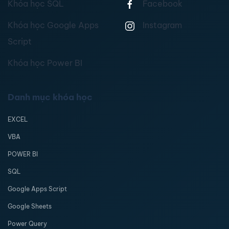
Khóa học SQL
Facebook
Khóa học Google Apps
Instagram
Script
Khóa học Power BI
Danh mục khóa học
EXCEL
VBA
POWER BI
SQL
Google Apps Script
Google Sheets
Power Query