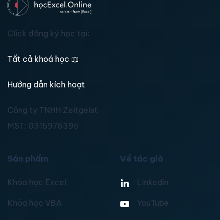
Click đăng ký học tại:
Tất cả khoá học
📖
Hướng dẫn kích hoạt
Công ty TNHH Zeitgeist
MST:
0315976395
Sản phẩm
Về tác giả
Khóa học Excel
Linkedin
Khóa học VBA
YouTube