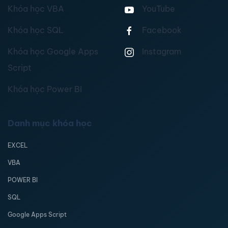
Khóa học VBA
YouTube
Khóa học SQL
Facebook
Khóa học Google Apps
Instagram
Script
Khóa học Power BI
Danh mục khóa học
EXCEL
VBA
POWER BI
SQL
Google Apps Script