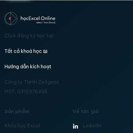
Click đăng ký học tại:
Tất cả khoá học
📖
Hướng dẫn kích hoạt
Công ty TNHH Zeitgeist
MST:
0315976395
Sản phẩm
Về tác giả
Khóa học Excel
Linkedin