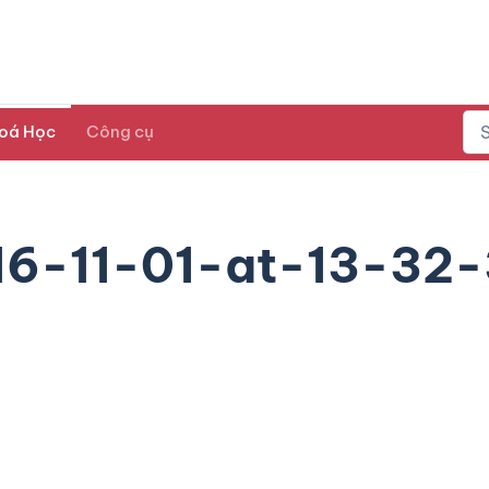
oá Học
Công cụ
16-11-01-at-13-32