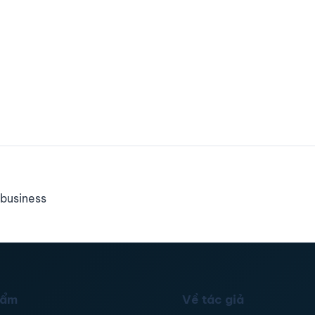
business
hẩm
Về tác giả