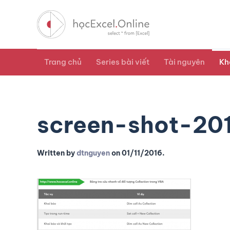
Trang chủ
Series bài viết
Tài nguyên
Kh
screen-shot-20
Written by
dtnguyen
on
01/11/2016
.