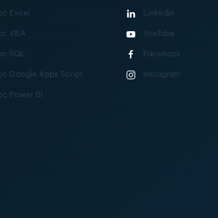
ọc Excel
Linkedin
ọc VBA
YouTube
ọc SQL
Facebook
ọc Google Apps Script
Instagram
ọc Power BI