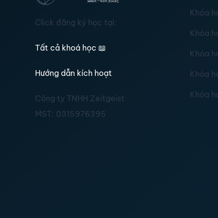
Khóa h
Click đăng ký học tại:
Khóa h
Tất cả khoá học
📖
Khóa h
Hướng dẫn kích hoạt
Khóa h
Khóa h
Công ty TNHH Zeitgeist
MST:
0315976395