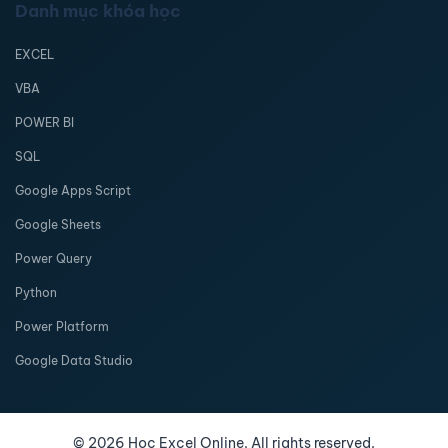
Danh mục khóa học
EXCEL
VBA
POWER BI
SQL
Google Apps Script
Google Sheets
Power Query
Python
Power Platform
Google Data Studio
©
2026
Học Excel Online. All rights reserved.