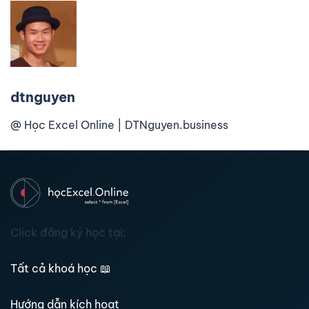
dtnguyen
@ Học Excel Online | DTNguyen.business
Click đăng ký học tại:
Tất cả khoá học
📖
Hướng dẫn kích hoạt