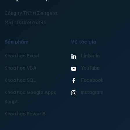
Công ty TNHH Zeitgeist
MST:
0315976395
Sản phẩm
Về tác giả
Khóa học Excel
Linkedin
Khóa học VBA
YouTube
Khóa học SQL
Facebook
Khóa học Google Apps
Instagram
Script
Khóa học Power BI