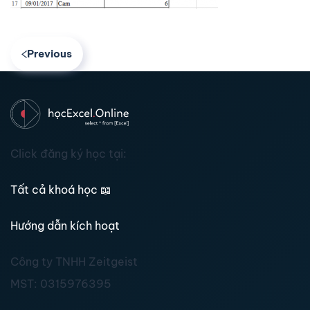
Previous
Click đăng ký học tại:
Tất cả khoá học
📖
Hướng dẫn kích hoạt
Công ty TNHH Zeitgeist
MST:
0315976395