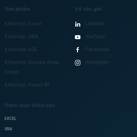
Sản phẩm
Về tác giả
Khóa học Excel
Linkedin
Khóa học VBA
YouTube
Khóa học SQL
Facebook
Khóa học Google Apps
Instagram
Script
Khóa học Power BI
Danh mục khóa học
EXCEL
VBA