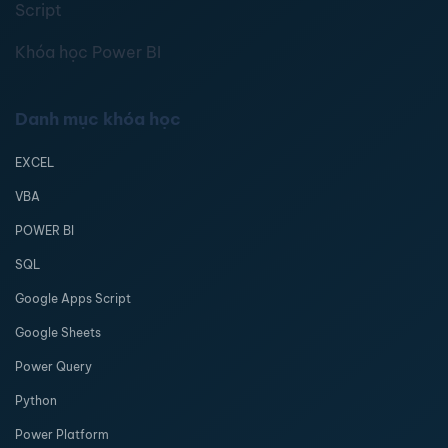
Script
Khóa học Power BI
Danh mục khóa học
EXCEL
VBA
POWER BI
SQL
Google Apps Script
Google Sheets
Power Query
Python
Power Platform