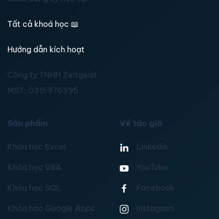
Tất cả khoá học
📖
Hướng dẫn kích hoạt
Công ty TNHH Zeitgeist
MST:
0315976395
Sản phẩm
Về tác giả
Khóa học Excel
Linkedin
Khóa học VBA
YouTube
Khóa học SQL
Facebook
Khóa học Google Apps
Instagram