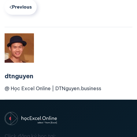
Previous
dtnguyen
@ Học Excel Online | DTNguyen.business
Click đăng ký học tại: