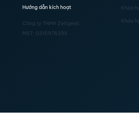
Hướng dẫn kích hoạt
Khóa h
Khóa h
Công ty TNHH Zeitgeist
MST:
0315976395