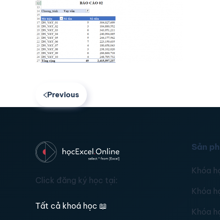
Previous
Sản p
Khóa h
Click đăng ký học tại:
Khóa h
Tất cả khoá học
📖
Khóa h