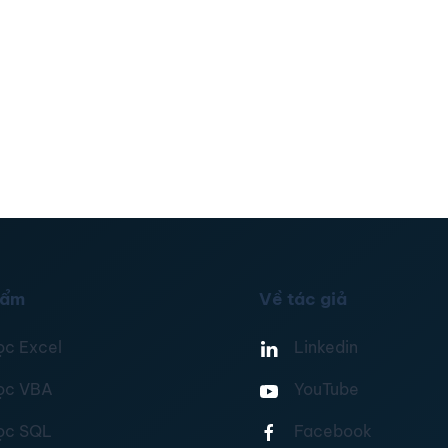
hẩm
Về tác giả
ọc Excel
Linkedin
ọc VBA
YouTube
ọc SQL
Facebook