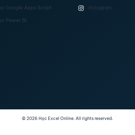
ọc Google Apps Script
Instagram
ọc Power BI
©
2026
Học Excel Online. All rights reserved.