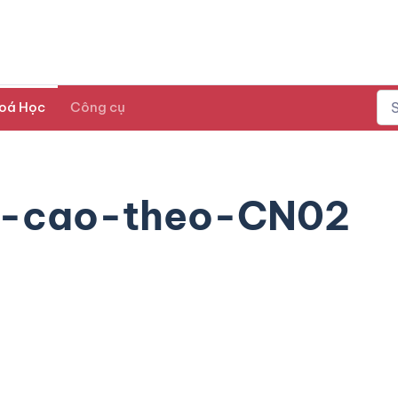
oá Học
Công cụ
o-cao-theo-CN02