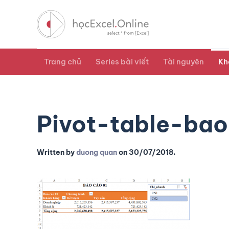
Trang chủ
Series bài viết
Tài nguyên
Kh
Pivot-table-ba
Written by
duong quan
on
30/07/2018
.