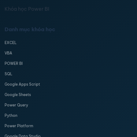
Khóa học Power BI
Danh mục khóa học
EXCEL
VBA
POWER BI
SQL
Google Apps Script
Google Sheets
Power Query
Python
Power Platform
Google Data Studio