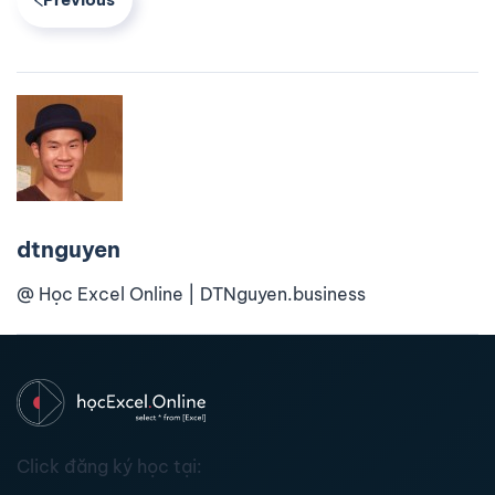
dtnguyen
@ Học Excel Online | DTNguyen.business
Click đăng ký học tại: