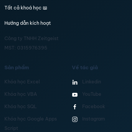
Tất cả khoá học
📖
Hướng dẫn kích hoạt
Công ty TNHH Zeitgeist
MST:
0315976395
Sản phẩm
Về tác giả
Khóa học Excel
Linkedin
Khóa học VBA
YouTube
Khóa học SQL
Facebook
Khóa học Google Apps
Instagram
Script