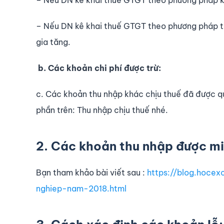
– Nếu DN kê khai thuế GTGT theo phương pháp khấ
– Nếu DN kê khai thuế GTGT theo phương pháp trực
gia tăng.
b. Các khoản chi phí được trừ:
c. Các khoản thu nhập khác chịu thuế đã được qu
phần trên: Thu nhập chịu thuế nhé.
2. Các khoản thu nhập được mi
Bạn tham khảo bài viết sau :
https://blog.hoce
nghiep-nam-2018.html