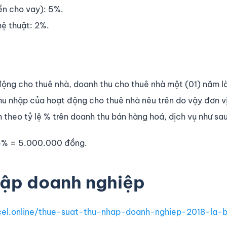
iền cho vay): 5%.
hệ thuật: 2%.
động cho thuê nhà, doanh thu cho thuê nhà một (01) năm l
thu nhập của hoạt động cho thuê nhà nêu trên do vậy đơn vị
 theo tỷ lệ % trên doanh thu bán hàng hoá, dịch vụ như sau
5% = 5.000.000 đồng.
hập doanh nghiệp
xcel.online/thue-suat-thu-nhap-doanh-nghiep-2018-la-