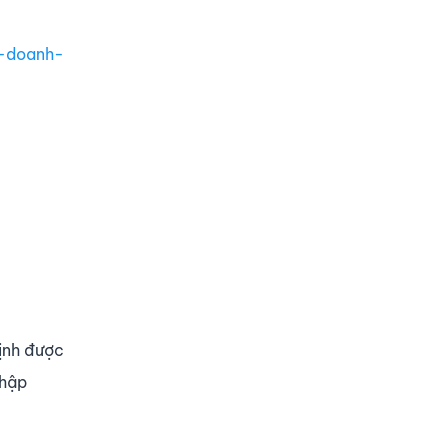
p-doanh-
ịnh được
nhập