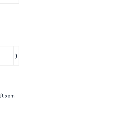
)
iết xem