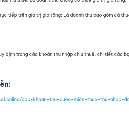
u trừ thuế: Là doanh thu không có thuế giá trị gia tăng.
 tiếp trên giá trị gia tăng: Là doanh thu bao gồm cả thuế
y định trong các khoản thu nhập chịu thuế, chi tiết các b
ễn:
xcel.online/cac-khoan-thu-duoc-mien-thue-thu-nhap-d