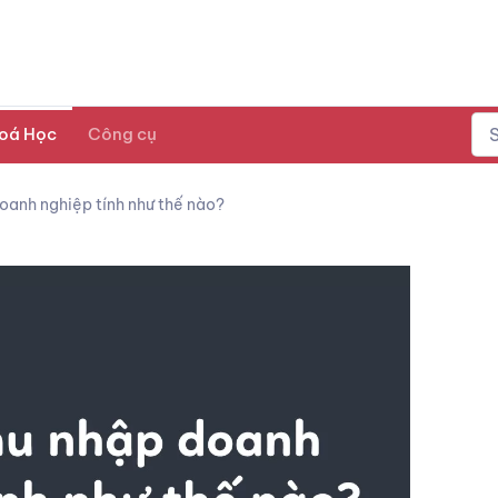
oá Học
Công cụ
oanh nghiệp tính như thế nào?