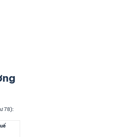
ờng
ư 78):
huế