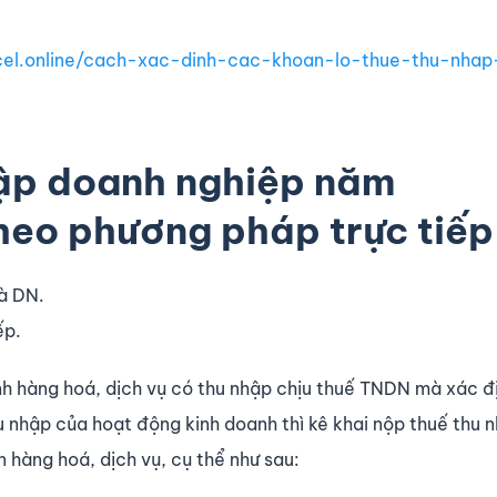
xcel.online/cach-xac-dinh-cac-khoan-lo-thue-thu-nha
hập doanh nghiệp năm
heo phương pháp trực tiếp
là DN.
ếp.
nh hàng hoá, dịch vụ có thu nhập chịu thuế TNDN mà xác đ
u nhập của hoạt động kinh doanh thì kê khai nộp thuế thu 
n hàng hoá, dịch vụ, cụ thể như sau: