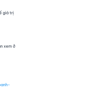
 giá trị
ạn xem ở
oanh-