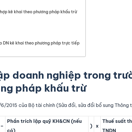
 hợp kê khai theo phương pháp khấu trừ
 DN kê khai theo phương pháp trực tiếp
ập doanh nghiệp trong trư
ơng pháp khấu trừ
2015 của Bộ tài chính (Sửa đổi, sửa đổi bổ sung Thông t
Phần trích lập quỹ KH&CN (nếu
Thuế suất t
–
)
x
có)
TNDN