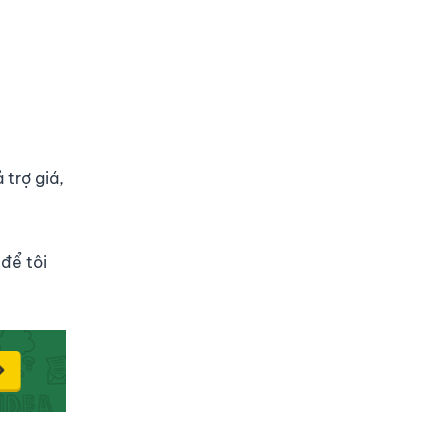
 trợ giá,
để tôi