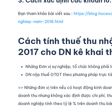
3. Cách xác định các khoản lỗ:
Bạn tham khảo bài viết sau :
https://blog.hoce
nghiep-nam-2018.html
Cách tính thuế thu n
2017 cho DN kê khai t
Những Đơn vị sự nghiệp, tổ chức không phải 
DN nộp thuế GTGT theo phương pháp trực ti
=> Những đơn vị trên nếu có hoạt động kinh doa
doanh thu nhưng không xác định được chi phí, th
doanh nghiệp tính theo tỷ lệ % trên doanh thu bá