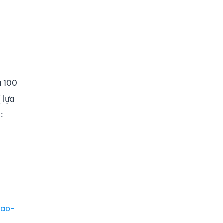
à 100
 lựa
:
bao-