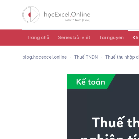
Trang chủ
Series bài viết
Tài nguyên
Kh
blog.hocexcel.online
Thuế TNDN
Thuế thu nhập d