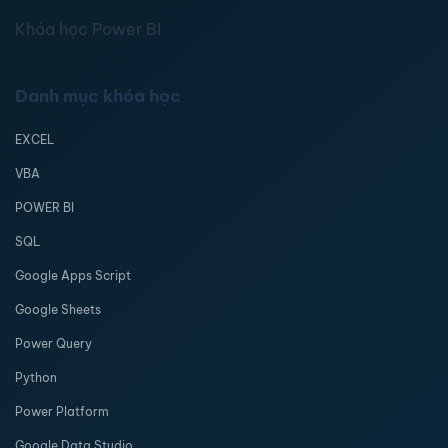
Khóa học Power BI
Danh mục khóa học
EXCEL
VBA
POWER BI
SQL
Google Apps Script
Google Sheets
Power Query
Python
Power Platform
Google Data Studio