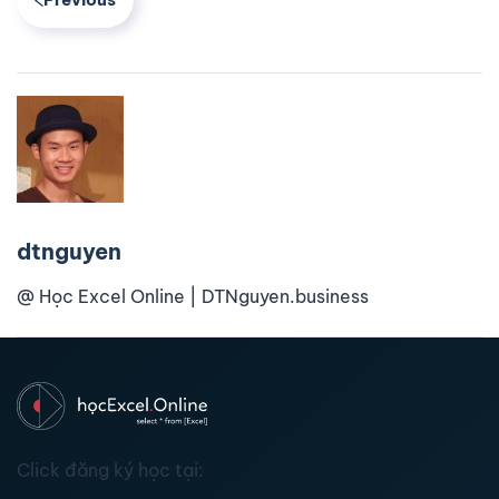
dtnguyen
@ Học Excel Online | DTNguyen.business
Click đăng ký học tại: