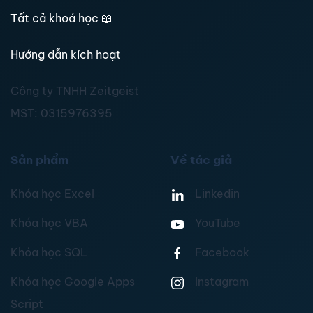
Tất cả khoá học
📖
Hướng dẫn kích hoạt
Công ty TNHH Zeitgeist
MST:
0315976395
Sản phẩm
Về tác giả
Khóa học Excel
Linkedin
Khóa học VBA
YouTube
Khóa học SQL
Facebook
Khóa học Google Apps
Instagram
Script