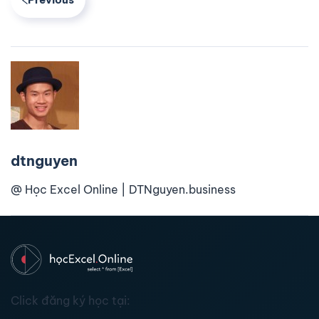
dtnguyen
@ Học Excel Online | DTNguyen.business
Click đăng ký học tại: