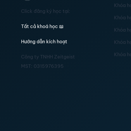
Khóa h
Click đăng ký học tại:
Khóa h
Tất cả khoá học
📖
Khóa h
Hướng dẫn kích hoạt
Khóa h
Khóa h
Công ty TNHH Zeitgeist
MST:
0315976395