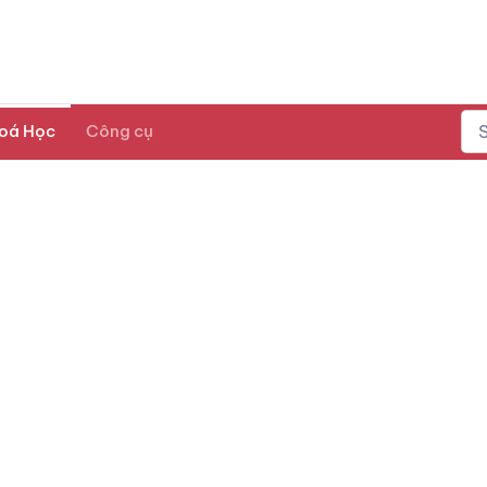
oá Học
Công cụ