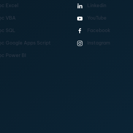
ọc Excel
Linkedin
ọc VBA
YouTube
ọc SQL
Facebook
ọc Google Apps Script
Instagram
ọc Power BI