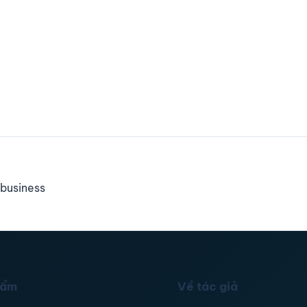
business
hẩm
Về tác giả