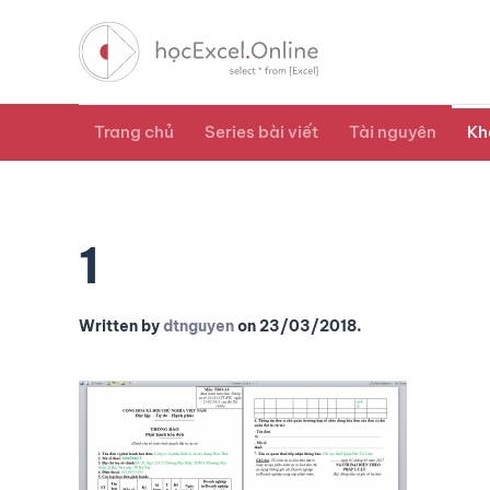
Trang chủ
Series bài viết
Tài nguyên
Kh
1
Written by
dtnguyen
on
23/03/2018
.