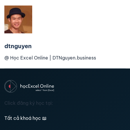
dtnguyen
@ Học Excel Online | DTNguyen.business
Click đăng ký học tại:
Tất cả khoá học
📖