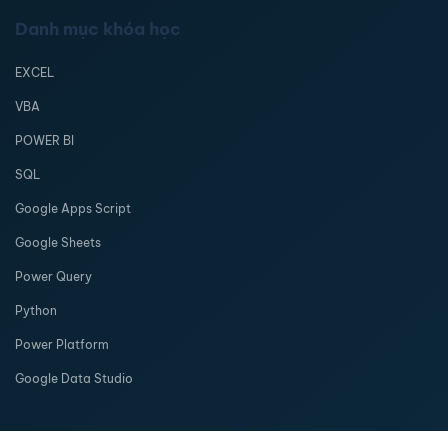
Danh mục khóa học
EXCEL
VBA
POWER BI
SQL
Google Apps Script
Google Sheets
Power Query
Python
Power Platform
Google Data Studio