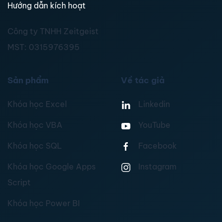
Hướng dẫn kích hoạt
Công ty TNHH Zeitgeist
MST:
0315976395
Sản phẩm
Về tác giả
Khóa học Excel
Linkedin
Khóa học VBA
YouTube
Khóa học SQL
Facebook
Khóa học Google Apps
Instagram
Script
Khóa học Power BI