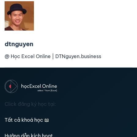
dtnguyen
@ Học Excel Online | DTNguyen.business
Click đăng ký học tại:
Tất cả khoá học
📖
Hướng dẫn kích hoạt