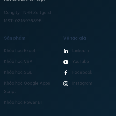
Công ty TNHH Zeitgeist
MST:
0315976395
Sản phẩm
Về tác giả
Khóa học Excel
Linkedin
Khóa học VBA
YouTube
Khóa học SQL
Facebook
Khóa học Google Apps
Instagram
Script
Khóa học Power BI