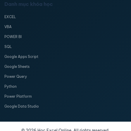
Danh mục khóa học
EXCEL
VBA
POWER BI
SQL
Google Apps Script
Google Sheets
Power Query
Python
Power Platform
Google Data Studio
©
2026
Học Excel Online. All rights reserved.