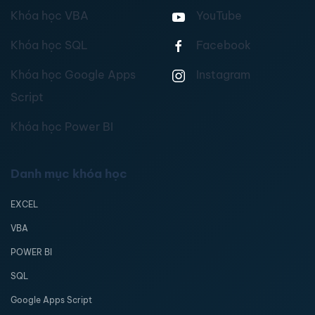
Khóa học VBA
YouTube
Khóa học SQL
Facebook
Khóa học Google Apps
Instagram
Script
Khóa học Power BI
Danh mục khóa học
EXCEL
VBA
POWER BI
SQL
Google Apps Script