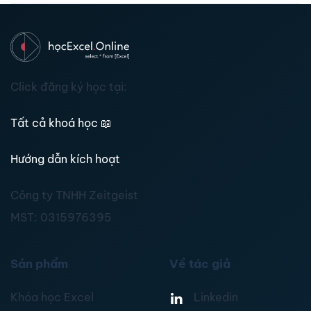
Click đăng ký học tại:
Tất cả khoá học
📖
Hướng dẫn kích hoạt
Công ty TNHH Zeitgeist
MST:
0315976395
Sản phẩm
Về tác giả
Khóa học Excel
Linkedin