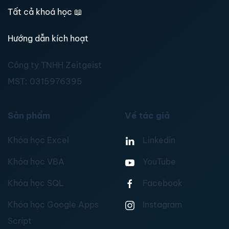
Tất cả khoá học
📖
Hướng dẫn kích hoạt
Công ty TNHH Zeitgeist
MST:
0315976395
Sản phẩm
Về tác giả
Khóa học Excel
Linkedin
Khóa học VBA
YouTube
Khóa học SQL
Facebook
Khóa học Google Apps
Instagram
Script