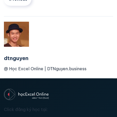
dtnguyen
@ Học Excel Online | DTNguyen.business
Click đăng ký học tại: