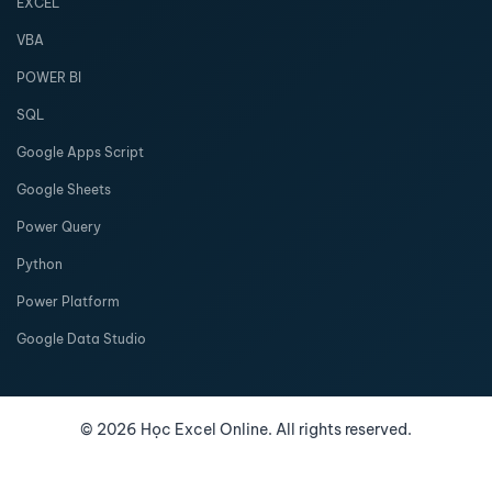
EXCEL
VBA
POWER BI
SQL
Google Apps Script
Google Sheets
Power Query
Python
Power Platform
Google Data Studio
©
2026
Học Excel Online. All rights reserved.