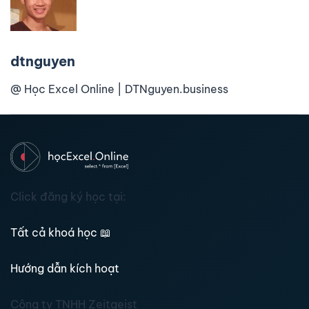
dtnguyen
@ Học Excel Online | DTNguyen.business
Click đăng ký học tại:
Tất cả khoá học
📖
Hướng dẫn kích hoạt
Công ty TNHH Zeitgeist