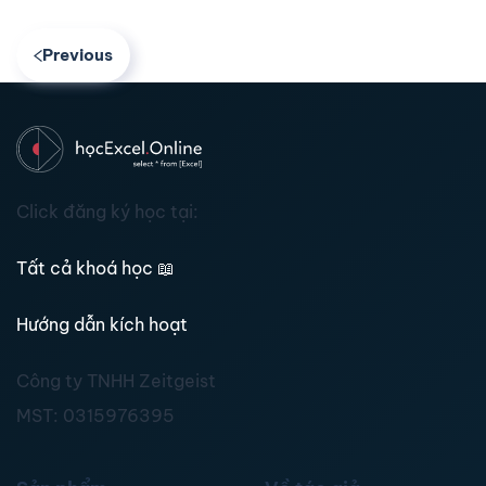
Previous
Click đăng ký học tại:
Tất cả khoá học
📖
Hướng dẫn kích hoạt
Công ty TNHH Zeitgeist
MST:
0315976395