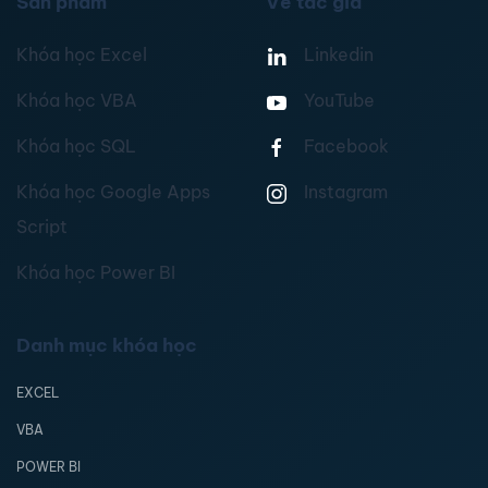
Sản phẩm
Về tác giả
Khóa học Excel
Linkedin
Khóa học VBA
YouTube
Khóa học SQL
Facebook
Khóa học Google Apps
Instagram
Script
Khóa học Power BI
Danh mục khóa học
EXCEL
VBA
POWER BI