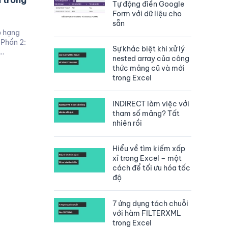
 trong
Tự động điền Google
Form với dữ liệu cho
sẵn
p hạng
Phần 2:
Sự khác biệt khi xử lý
đ…
nested array của công
thức mảng cũ và mới
trong Excel
INDIRECT làm việc với
tham số mảng? Tất
nhiên rồi
Hiểu về tìm kiếm xấp
xỉ trong Excel – một
cách để tối ưu hóa tốc
độ
7 ứng dụng tách chuỗi
với hàm FILTERXML
trong Excel