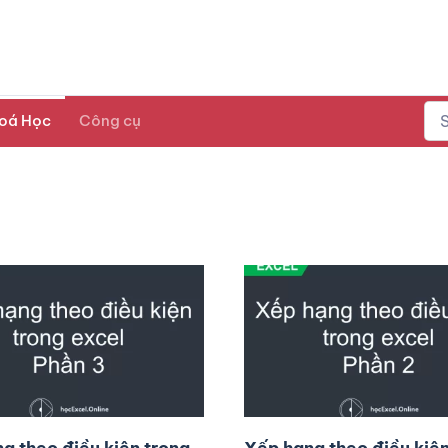
oá Học
Công cụ