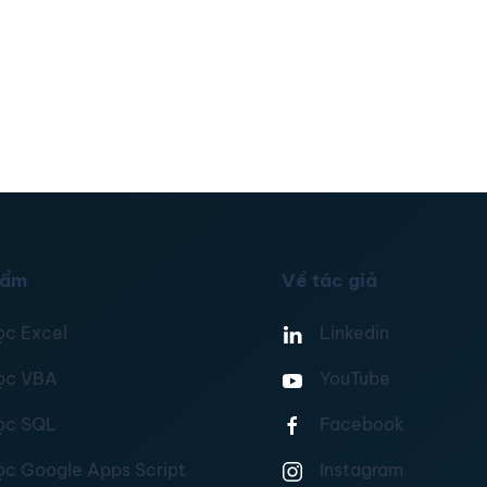
hẩm
Về tác giả
ọc Excel
Linkedin
ọc VBA
YouTube
ọc SQL
Facebook
ọc Google Apps Script
Instagram