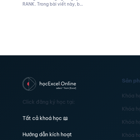
RANK. Trong bài viết này, b…
Sản p
Khóa h
Click đăng ký học tại:
Khóa h
Tất cả khoá học
📖
Khóa h
Hướng dẫn kích hoạt
Khóa h