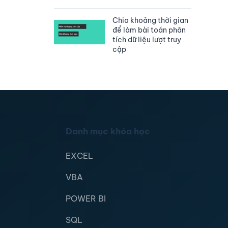
Chia khoảng thời gian
để làm bài toán phân
tích dữ liệu lượt truy
cập
Danh mục khóa học
EXCEL
VBA
POWER BI
SQL