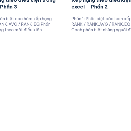
g theo điều kiện trong
Xếp hạng theo điều kiện
 Phần 3
excel – Phần 2
hân biệt các hàm xếp hạng
Phần 1: Phân biệt các hàm xế
ANK.AVG / RANK.EQ Phần
RANK / RANK.AVG / RANK.EQ 
ng theo một điều kiện …
Cách phân biệt những người 