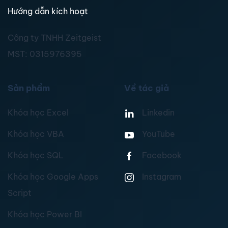
Hướng dẫn kích hoạt
Công ty TNHH Zeitgeist
MST:
0315976395
Sản phẩm
Về tác giả
Khóa học Excel
Linkedin
Khóa học VBA
YouTube
Khóa học SQL
Facebook
Khóa học Google Apps
Instagram
Script
Khóa học Power BI