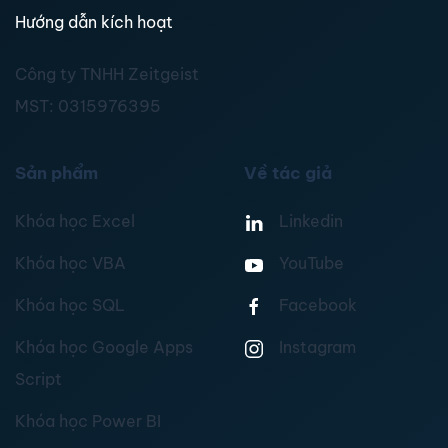
Hướng dẫn kích hoạt
Công ty TNHH Zeitgeist
MST:
0315976395
Sản phẩm
Về tác giả
Khóa học Excel
Linkedin
Khóa học VBA
YouTube
Khóa học SQL
Facebook
Khóa học Google Apps
Instagram
Script
Khóa học Power BI