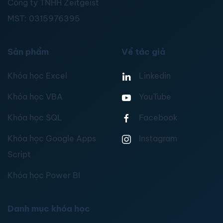
Công ty TNHH Zeitgeist
MST:
0315976395
Sản phẩm
Về tác giả
Khóa học Excel
Linkedin
Khóa học VBA
YouTube
Khóa học SQL
Facebook
Khóa học Google Apps
Instagram
Script
Khóa học Power BI
Danh mục khóa học