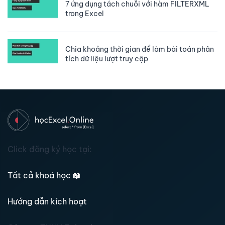
7 ứng dụng tách chuỗi với hàm FILTERXML
trong Excel
Chia khoảng thời gian để làm bài toán phân
tích dữ liệu lượt truy cập
Click đăng ký học tại:
Tất cả khoá học
📖
Hướng dẫn kích hoạt