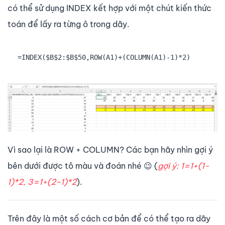
có thể sử dụng INDEX kết hợp với một chút kiến thức
toán để lấy ra từng ô trong dãy.
=INDEX($B$2:$B$50,ROW(A1)+(COLUMN(A1)-1)*2)
Vì sao lại là ROW + COLUMN? Các bạn hãy nhìn gợi ý
bên dưới được tô màu và đoán nhé 😉 (
gợi ý: 1=1+(1-
1)*2, 3=1+(2-1)*2
).
Trên đây là một số cách cơ bản để có thể tạo ra dãy