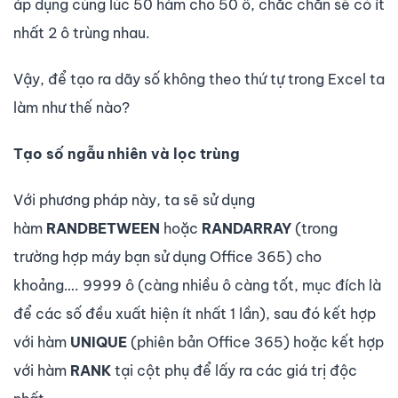
áp dụng cùng lúc 50 hàm cho 50 ô, chắc chắn sẽ có ít
nhất 2 ô trùng nhau.
Vậy, để tạo ra dãy số không theo thứ tự trong Excel ta
làm như thế nào?
Tạo số ngẫu nhiên và lọc trùng
Với phương pháp này, ta sẽ sử dụng
hàm
RANDBETWEEN
hoặc
RANDARRAY
(trong
trường hợp máy bạn sử dụng Office 365) cho
khoảng…. 9999 ô (càng nhiều ô càng tốt, mục đích là
để các số đều xuất hiện ít nhất 1 lần), sau đó kết hợp
với hàm
UNIQUE
(phiên bản Office 365) hoặc kết hợp
với hàm
RANK
tại cột phụ để lấy ra các giá trị độc