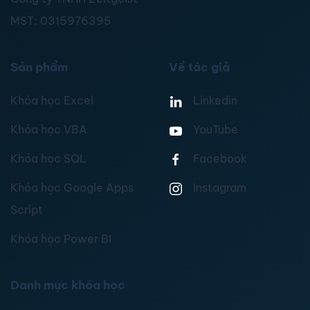
MST:
0315976395
Sản phẩm
Về tác giả
Khóa học Excel
Linkedin
Khóa học VBA
YouTube
Khóa học SQL
Facebook
Khóa học Google Apps
Instagram
Script
Khóa học Power BI
Danh mục khóa học