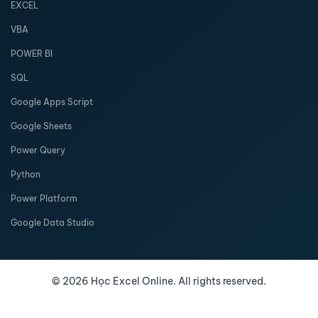
EXCEL
VBA
POWER BI
SQL
Google Apps Script
Google Sheets
Power Query
Python
Power Platform
Google Data Studio
©
2026
Học Excel Online. All rights reserved.