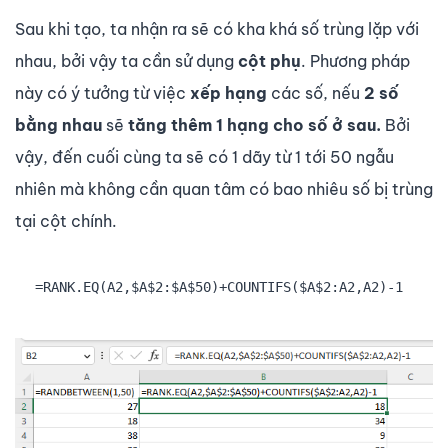
Sau khi tạo, ta nhận ra sẽ có kha khá số trùng lặp với
nhau, bởi vậy ta cần sử dụng
cột phụ
. Phương pháp
này có ý tưởng từ việc
xếp hạng
các số, nếu
2 số
bằng nhau
sẽ
tăng thêm 1 hạng
cho số ở sau.
Bởi
vậy, đến cuối cùng ta sẽ có 1 dãy từ 1 tới 50 ngẫu
nhiên mà không cần quan tâm có bao nhiêu số bị trùng
tại cột chính.
=RANK.EQ(A2,$A$2:$A$50)+COUNTIFS($A$2:A2,A2)-1