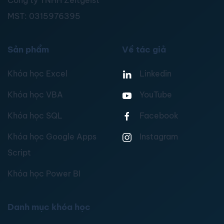
Công ty TNHH Zeitgeist
MST:
0315976395
Sản phẩm
Về tác giả
Khóa học Excel
Linkedin
Khóa học VBA
YouTube
Khóa học SQL
Facebook
Khóa học Google Apps
Instagram
Script
Khóa học Power BI
Danh mục khóa học