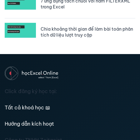
7 ứng dụng tách chuỗi với hàm FILTERXML
trong Excel
Chia khoảng thời gian để làm bài toán phân
tích dữ liệu lượt truy cập
Click đăng ký học tại:
Tất cả khoá học
📖
Hướng dẫn kích hoạt