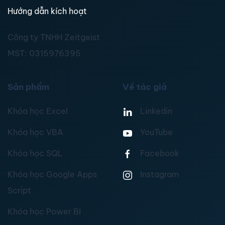
Hướng dẫn kích hoạt
Công ty TNHH Zeitgeist
MST:
0315976395
Sản phẩm
Về tác giả
Khóa học Excel
Linkedin
Khóa học VBA
YouTube
Khóa học SQL
Facebook
Khóa học Google Apps
Instagram
Script
Khóa học Power BI