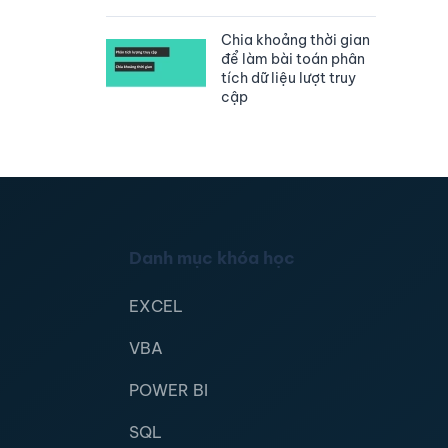
Chia khoảng thời gian
để làm bài toán phân
tích dữ liệu lượt truy
cập
Danh mục khóa học
EXCEL
VBA
POWER BI
SQL