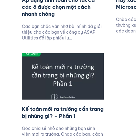
Áp dụng tính toán cho tất cả
Hãy xác
các ô được chọn một cách
Microso
nhanh chóng
Chào các 
thường xu
Các bạn chắc vẫn nhớ bài mình đã giới
các doanh
thiệu cho các bạn về công cụ ASAP
Utilities để lập phiếu lư…
Kế toán mới ra trường cần trang
bị những gì? – Phần 1
Góc chia sẻ nhỏ cho những bạn sinh
viên mới ra trường. Chào các bạn, cách