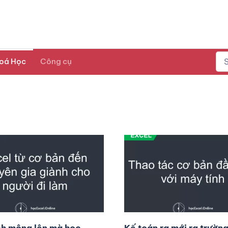
oá Học
Công cụ