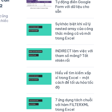
g cần
Tự động điền Google
 2
Form với dữ liệu cho
sẵn
 cũng
chiếc
Sự khác biệt khi xử lý
nested array của công
thức mảng cũ và mới
trong Excel
INDIRECT làm việc với
tham số mảng? Tất
nhiên rồi
Hiểu về tìm kiếm xấp
xỉ trong Excel – một
cách để tối ưu hóa tốc
độ
7 ứng dụng tách chuỗi
với hàm FILTERXML
trong Excel