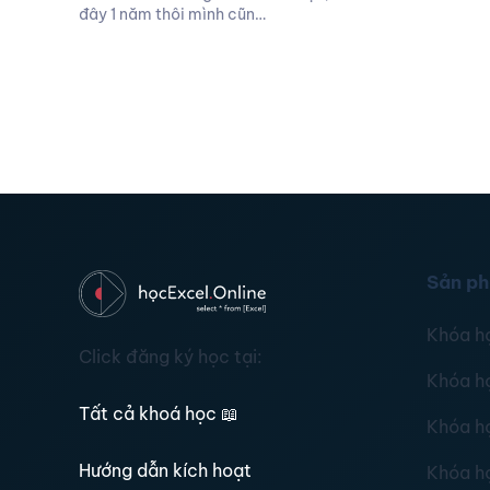
đây 1 năm thôi mình cũn…
Sản p
Khóa h
Click đăng ký học tại:
Khóa h
Tất cả khoá học
📖
Khóa h
Hướng dẫn kích hoạt
Khóa h