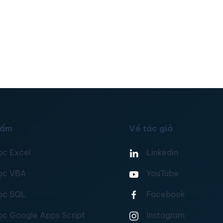
hẩm
Về tác giả
ọc Excel
Linkedin
ọc VBA
YouTube
ọc SQL
Facebook
ọc Google Apps Script
Instagram