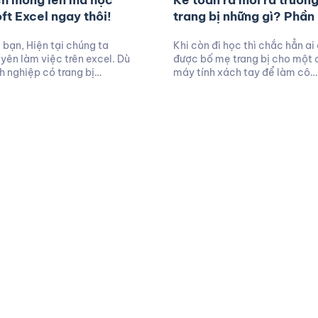
h mông lên mà học
Kế toán ra mới ra trườn
ft Excel ngay thôi!
trang bị những gì? Phần
bạn, Hiện tại chúng ta
Khi còn đi học thì chắc hẳn ai
yên làm việc trên excel. Dù
được bố mẹ trang bị cho một 
 nghiệp có trang bị…
máy tính xách tay để làm cô…