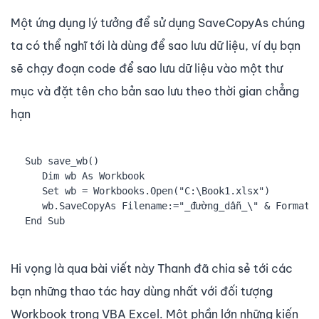
Một ứng dụng lý tưởng để sử dụng SaveCopyAs chúng
ta có thể nghĩ tới là dùng để sao lưu dữ liệu, ví dụ bạn
sẽ chạy đoạn code để sao lưu dữ liệu vào một thư
mục và đặt tên cho bản sao lưu theo thời gian chẳng
hạn
Sub save_wb()

   Dim wb As Workbook

   Set wb = Workbooks.Open("C:\Book1.xlsx")

   wb.SaveCopyAs Filename:="_đường_dẫn_\" & Format(N
End Sub
Hi vọng là qua bài viết này Thanh đã chia sẻ tới các
bạn những thao tác hay dùng nhất với đối tượng
Workbook trong VBA Excel. Một phần lớn những kiến