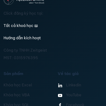
Click đăng ký học tại:
Tất cả khoá học
📖
Hướng dẫn kích hoạt
Công ty TNHH Zeitgeist
MST:
0315976395
Sản phẩm
Về tác giả
Khóa học Excel
Linkedin
Khóa học VBA
YouTube
Khóa học SQL
Facebook