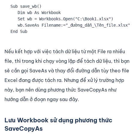
Sub save_wb()

   Dim wb As Workbook

   Set wb = Workbooks.Open("C:\Book1.xlsx")

   wb.SaveAs Filename:="_đường_dẫn_\Tên_file.xlsx"

End Sub
Nếu kết hợp với việc tách dữ liệu từ một File ra nhiều
file, thì trong khi chạy vòng lặp để tách dữ liệu, thì bạn
sẽ cần gọi SaveAs và thay đổi đường dẫn tùy theo file
Excel đang được tách ra. Nhưng để xử lý trường hợp
này, bạn nên dùng phương thức SaveCopyAs như
hướng dẫn ở đoạn ngay sau đây.
Lưu Workbook sử dụng phương thức
SaveCopyAs