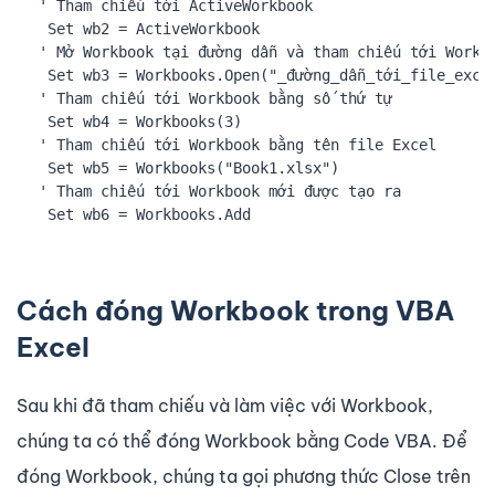
' Tham chiếu tới ActiveWorkbook

 Set wb2 = ActiveWorkbook

' Mở Workbook tại đường dẫn và tham chiếu tới Workbo
 Set wb3 = Workbooks.Open("_đường_dẫn_tới_file_excel
' Tham chiếu tới Workbook bằng số thứ tự

 Set wb4 = Workbooks(3)

' Tham chiếu tới Workbook bằng tên file Excel

 Set wb5 = Workbooks("Book1.xlsx")

' Tham chiếu tới Workbook mới được tạo ra

 Set wb6 = Workbooks.Add
Cách đóng Workbook trong VBA
Excel
Sau khi đã tham chiếu và làm việc với Workbook,
chúng ta có thể đóng Workbook bằng Code VBA. Để
đóng Workbook, chúng ta gọi phương thức Close trên