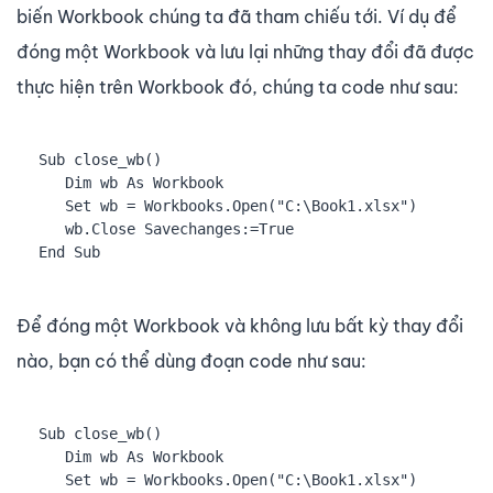
biến Workbook chúng ta đã tham chiếu tới. Ví dụ để
đóng một Workbook và lưu lại những thay đổi đã được
thực hiện trên Workbook đó, chúng ta code như sau:
Sub close_wb()

   Dim wb As Workbook

   Set wb = Workbooks.Open("C:\Book1.xlsx")

   wb.Close Savechanges:=True

End Sub
Để đóng một Workbook và không lưu bất kỳ thay đổi
nào, bạn có thể dùng đoạn code như sau:
Sub close_wb()

   Dim wb As Workbook

   Set wb = Workbooks.Open("C:\Book1.xlsx")
