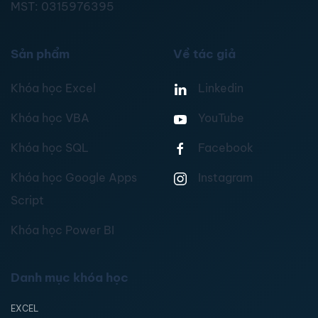
MST:
0315976395
Sản phẩm
Về tác giả
Khóa học Excel
Linkedin
Khóa học VBA
YouTube
Khóa học SQL
Facebook
Khóa học Google Apps
Instagram
Script
Khóa học Power BI
Danh mục khóa học
EXCEL