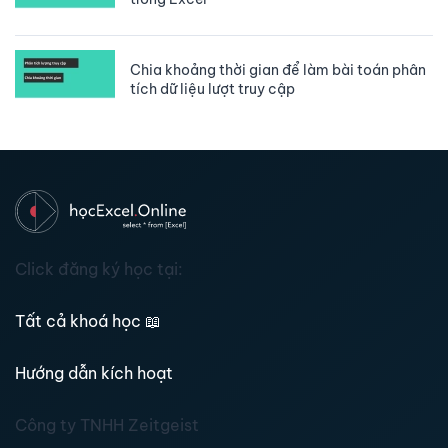
Chia khoảng thời gian để làm bài toán phân
tích dữ liệu lượt truy cập
Click đăng ký học tại:
Tất cả khoá học
📖
Hướng dẫn kích hoạt
Công ty TNHH Zeitgeist