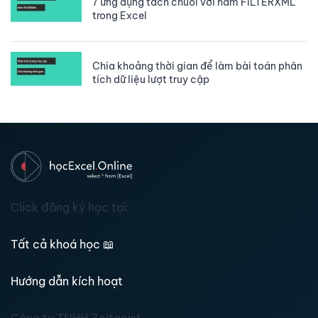
7 ứng dụng tách chuỗi với hàm FILTERXML
trong Excel
Chia khoảng thời gian để làm bài toán phân
tích dữ liệu lượt truy cập
Click đăng ký học tại:
Tất cả khoá học
📖
Hướng dẫn kích hoạt