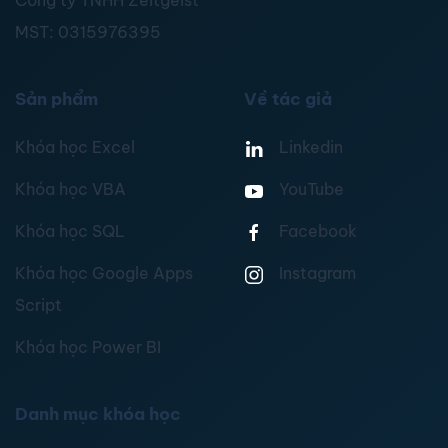
Công ty TNHH Zeitgeist
MST:
0315976395
Sản phẩm
Về tác giả
Khóa học Excel
Linkedin
Khóa học VBA
YouTube
Khóa học SQL
Facebook
Khóa học Google Apps
Instagram
Script
Khóa học Power BI
Danh mục khóa học