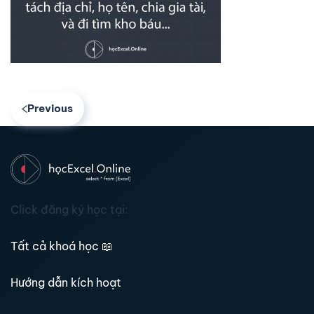
Previous
Click đăng ký học tại:
Tất cả khoá học
📖
Hướng dẫn kích hoạt