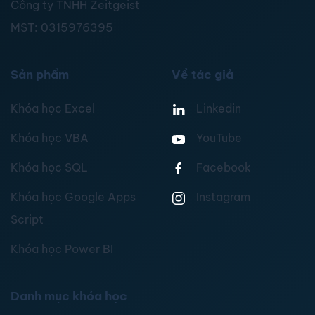
Công ty TNHH Zeitgeist
MST:
0315976395
Sản phẩm
Về tác giả
Khóa học Excel
Linkedin
Khóa học VBA
YouTube
Khóa học SQL
Facebook
Khóa học Google Apps
Instagram
Script
Khóa học Power BI
Danh mục khóa học