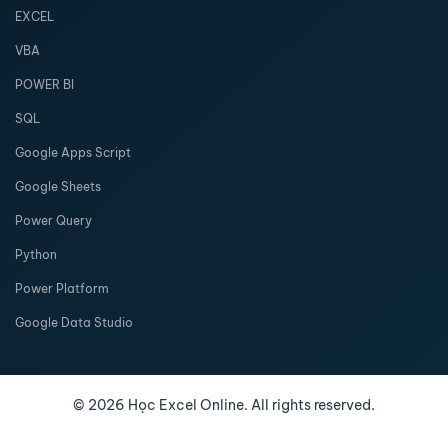
EXCEL
VBA
POWER BI
SQL
Google Apps Script
Google Sheets
Power Query
Python
Power Platform
Google Data Studio
©
2026
Học Excel Online. All rights reserved.