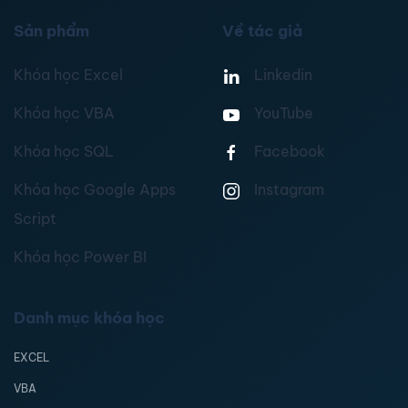
Sản phẩm
Về tác giả
Khóa học Excel
Linkedin
Khóa học VBA
YouTube
Khóa học SQL
Facebook
Khóa học Google Apps
Instagram
Script
Khóa học Power BI
Danh mục khóa học
EXCEL
VBA