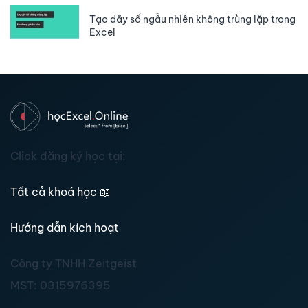
Tạo dãy số ngẫu nhiên không trùng lặp trong
Excel
Click đăng ký học tại:
Tất cả khoá học
📖
Hướng dẫn kích hoạt
Công ty TNHH Zeitgeist
MST:
0315976395