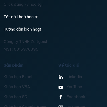
Click đăng ký học tại:
Tất cả khoá học
📖
Hướng dẫn kích hoạt
Công ty TNHH Zeitgeist
MST:
0315976395
Sản phẩm
Về tác giả
Khóa học Excel
Linkedin
Khóa học VBA
YouTube
Khóa học SQL
Facebook
Khóa học Google Apps
Instagram