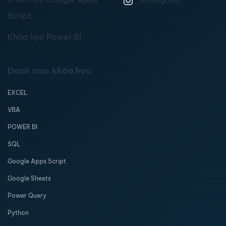
Script
Khóa học Power BI
Danh mục khóa học
EXCEL
VBA
POWER BI
SQL
Google Apps Script
Google Sheets
Power Query
Python