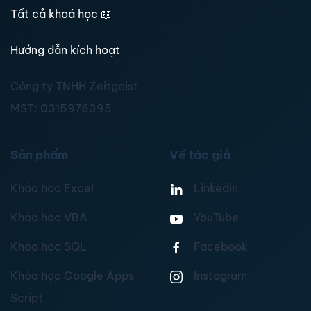
Tất cả khoá học
📖
Hướng dẫn kích hoạt
Công ty TNHH Zeitgeist
MST:
0315976395
Sản phẩm
Về tác giả
Khóa học Excel
Linkedin
Khóa học VBA
YouTube
Khóa học SQL
Facebook
Khóa học Google Apps
Instagram
Script