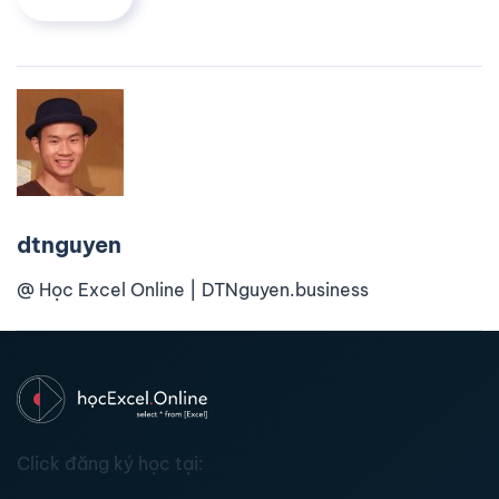
dtnguyen
@ Học Excel Online | DTNguyen.business
Click đăng ký học tại: