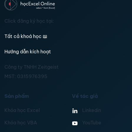
Click đăng ký học tại:
Tất cả khoá học
📖
Hướng dẫn kích hoạt
Công ty TNHH Zeitgeist
MST:
0315976395
Sản phẩm
Về tác giả
Khóa học Excel
Linkedin
Khóa học VBA
YouTube