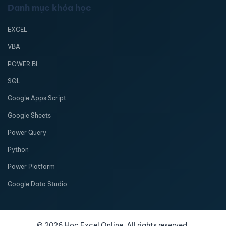
Danh mục khóa học
EXCEL
VBA
POWER BI
SQL
Google Apps Script
Google Sheets
Power Query
Python
Power Platform
Google Data Studio
©
2026
Học Excel Online. All rights reserved.