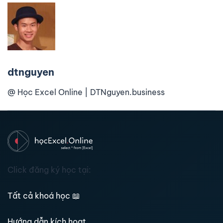
dtnguyen
@ Học Excel Online | DTNguyen.business
Click đăng ký học tại:
Tất cả khoá học
📖
Hướng dẫn kích hoạt