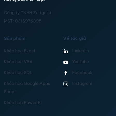
Công ty TNHH Zeitgeist
MST:
0315976395
Sản phẩm
Về tác giả
Khóa học Excel
Linkedin
Khóa học VBA
YouTube
Khóa học SQL
Facebook
Khóa học Google Apps
Instagram
Script
Khóa học Power BI